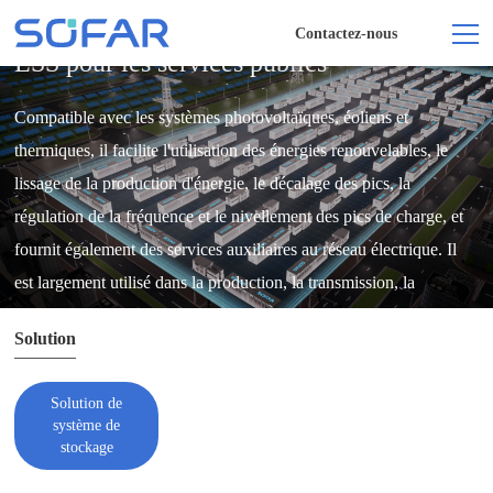
Contactez-nous
ESS pour les services publics
Compatible avec les systèmes photovoltaïques, éoliens et
thermiques, il facilite l'utilisation des énergies renouvelables, le
lissage de la production d'énergie, le décalage des pics, la
régulation de la fréquence et le nivellement des pics de charge, et
fournit également des services auxiliaires au réseau électrique. Il
est largement utilisé dans la production, la transmission, la
distribution et l'utilisation de l'énergie.
Solution
Solution de
système de
stockage